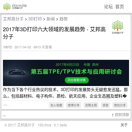
论坛
首页
艾邦高分子
>
3D打印
>
新闻
>
趋势
2017年3D打印六大领域的发展趋势 - 艾邦高
分子
10072
· 2017-04-02 · 6913 次查看
作为当下各个行业热议的技术，3D打印的发展势头无疑愈发迅猛。那
么，包括超材料、电子构件、质检、航天应用、企业生态圈及塑料�
Via ...
加入收藏
微博分享
忽略主题
感谢
微信分享
...
↑
回到顶部
© 2017 艾邦高分子 · 150.0ms · 0.1 beta
关于