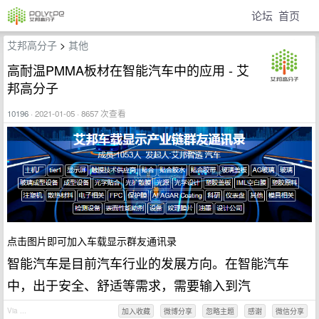
论坛
首页
艾邦高分子
>
其他
高耐温PMMA板材在智能汽车中的应用 - 艾
邦高分子
10196
· 2021-01-05 · 8657 次查看
点击图片即可加入车载显示群友通讯录
智能汽车是目前汽车行业的发展方向。在智能汽车
中，出于安全、舒适等需求，需要输入到汽
Via ...
加入收藏
微博分享
忽略主题
感谢
微信分享