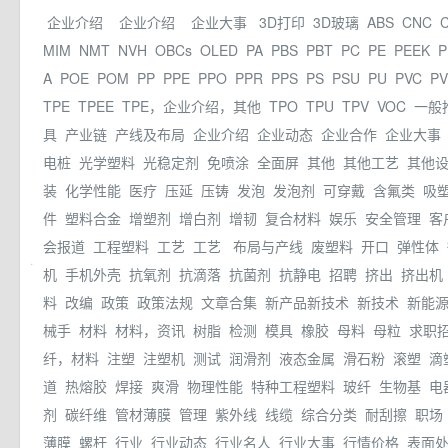
企业介绍
企业介绍
企业大事
3D打印
3D玻璃
ABS
CNC
MIM
NMT
NVH
OBCs
OLED
PA
PBS
PBT
PC
PE
PEEK
P
A
POE
POM
PP
PPE
PPO
PPR
PPS
PS
PSU
PU
PVC
P
TPE
TPEE
TPE，企业介绍，其他
TPO
TPU
TPV
VOC
一般
具
产业链
产线及布局
企业介绍
企业动态
企业合作
企业大事
电桩
光学塑料
光稳定剂
免喷涂
全面屏
其他
其他工艺
其他
装
化学性能
医疗
压延
压铸
发泡
发泡剂
可穿戴
含氟类
吸
件
塑料合金
增塑剂
增白剂
增韧
复合材料
娱乐
安全管理
客
会报道
工程塑料
工艺
工艺
布局与产线
废塑料
开口
弹性体
.
机
手机外壳
抗氧剂
抗滴落
抗菌剂
抗静电
招聘
挤出
挤出机
料
改编
政策
政策法规
文章合集
新产品新技术
新技术
新能
械手
材料
材料，资讯
树脂
检测
模具
橡胶
母料
母粒
求职
纤，材料
注塑
注塑机
测试
润滑剂
液态金属
滑石粉
滚塑
滴
道
热熔胶
焊接
爽滑
物理性能
特种工程塑料
玻纤
生物基
电
剂
碳纤维
管材薄膜
管理
紫外线
线缆
综合分类
耐刮擦
职场
薄膜
螺杆
行业
行业动态
行业名人
行业大事
行情价格
表面