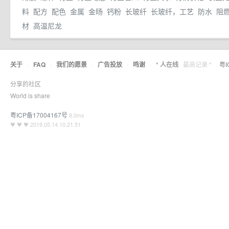
料
配方
配色
金属
金旸
钙粉
长玻纤
长玻纤，工艺
防水
阻
材
高温尼龙
关于
·
FAQ
·
我们的愿景
·
广告投放
·
鸣谢
·
* 人在线
最高记录 *
·
粤I
分享的社区
World is share
粤ICP备17004167号
8.0ms
♥ ♥ ♥ 2019.05.14.10.21.51