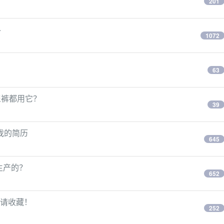
201
料
1072
63
尿裤都用它？
39
我的简历
645
生产的？
652
敬请收藏！
252