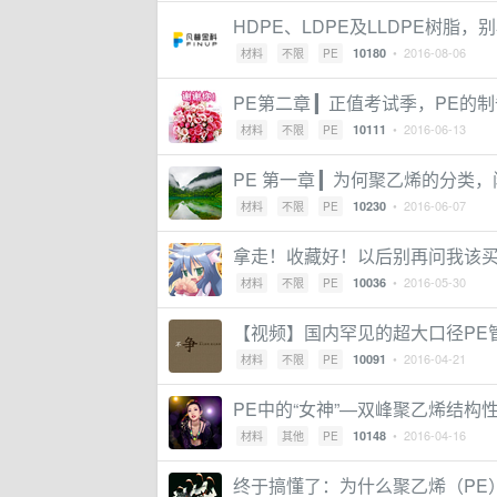
HDPE、LDPE及LLDPE树脂
• 2016-08-06
10180
材料
不限
PE
PE第二章 ▎正值考试季，PE的
• 2016-06-13
10111
材料
不限
PE
PE 第一章 ▎为何聚乙烯的分类
• 2016-06-07
10230
材料
不限
PE
拿走！收藏好！以后别再问我该买哪
• 2016-05-30
10036
材料
不限
PE
【视频】国内罕见的超大口径PE
• 2016-04-21
10091
材料
不限
PE
PE中的“女神”—双峰聚乙烯结构
• 2016-04-16
10148
材料
其他
PE
终于搞懂了：为什么聚乙烯（PE