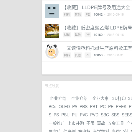
【收藏】 LLDPE牌号及用途大全
• 2015-09-18
10042
材料
其他
PE
【收藏】低密度聚乙烯 LDPE牌
• 2015-09-16
10160
材料
其他
PE
一文读懂塑料托盘生产原料及工
• 2015-08-31
10053
材料
其他
PE
节点导航
企业介绍
企业介绍
企业大事
3D打印
3
BCs
OLED
PA
PBS
PBT
PC
PE
PEEK
P
S
PS
PSU
PU
PVC
PVD
SBC
SBS
SEB
一般推广
上市并购
不限
事故
五金工具
产
展宣传
偶联剂
充电桩
光学塑料
光稳定剂