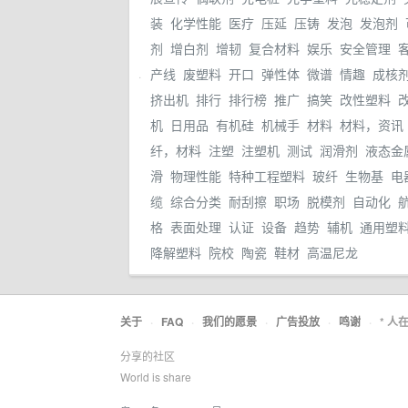
装
化学性能
医疗
压延
压铸
发泡
发泡剂
剂
增白剂
增韧
复合材料
娱乐
安全管理
产线
废塑料
开口
弹性体
微谱
情趣
成核
.
挤出机
排行
排行榜
推广
搞笑
改性塑料
机
日用品
有机硅
机械手
材料
材料，资讯
纤，材料
注塑
注塑机
测试
润滑剂
液态金
滑
物理性能
特种工程塑料
玻纤
生物基
电
缆
综合分类
耐刮擦
职场
脱模剂
自动化
格
表面处理
认证
设备
趋势
辅机
通用塑
降解塑料
院校
陶瓷
鞋材
高温尼龙
关于
·
FAQ
·
我们的愿景
·
广告投放
·
鸣谢
·
* 人
分享的社区
World is share