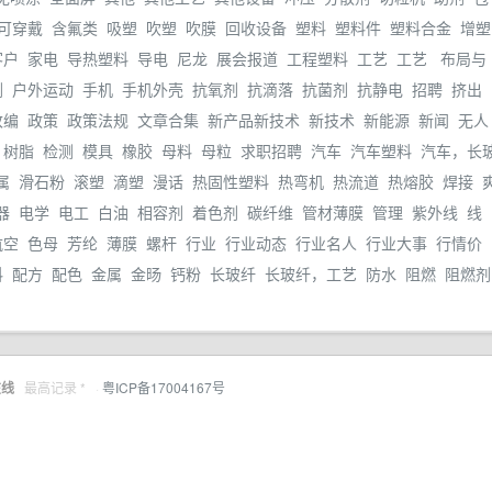
可穿戴
含氟类
吸塑
吹塑
吹膜
回收设备
塑料
塑料件
塑料合金
增塑
客户
家电
导热塑料
导电
尼龙
展会报道
工程塑料
工艺
工艺
布局与
剂
户外运动
手机
手机外壳
抗氧剂
抗滴落
抗菌剂
抗静电
招聘
挤出
改编
政策
政策法规
文章合集
新产品新技术
新技术
新能源
新闻
无人
树脂
检测
模具
橡胶
母料
母粒
求职招聘
汽车
汽车塑料
汽车，长
属
滑石粉
滚塑
滴塑
漫话
热固性塑料
热弯机
热流道
热熔胶
焊接
器
电学
电工
白油
相容剂
着色剂
碳纤维
管材薄膜
管理
紫外线
线
航空
色母
芳纶
薄膜
螺杆
行业
行业动态
行业名人
行业大事
行情价
料
配方
配色
金属
金旸
钙粉
长玻纤
长玻纤，工艺
防水
阻燃
阻燃剂
在线
最高记录 *
·
粤ICP备17004167号