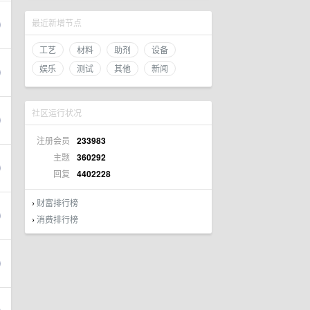
最近新增节点
工艺
材料
助剂
设备
娱乐
测试
其他
新闻
社区运行状况
注册会员
233983
主题
360292
回复
4402228
财富排行榜
›
消费排行榜
›