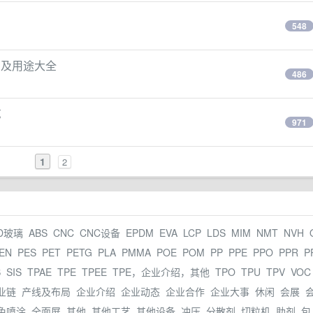
548
号及用途大全
486
艺
971
1
2
D玻璃
ABS
CNC
CNC设备
EPDM
EVA
LCP
LDS
MIM
NMT
NVH
EN
PES
PET
PETG
PLA
PMMA
POE
POM
PP
PPE
PPO
PPR
P
S
SIS
TPAE
TPE
TPEE
TPE，企业介绍，其他
TPO
TPU
TPV
VOC
业链
产线及布局
企业介绍
企业动态
企业合作
企业大事
休闲
会展
免喷涂
全面屏
其他
其他工艺
其他设备
冲压
分散剂
切粒机
助剂
包