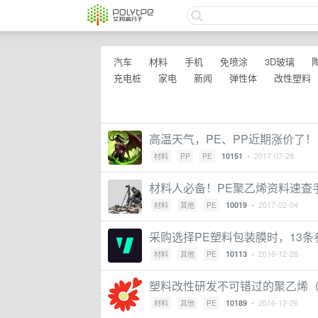
汽车
材料
手机
免喷涂
3D玻璃
充电桩
家电
新闻
弹性体
改性塑料
高温天气，PE、PP近期涨价了！
• 2017-07-28
10151
材料
PP
PE
材料人必备！PE聚乙烯资料速查
• 2017-02-04
10019
材料
其他
PE
采购选择PE塑料包装膜时，13
• 2016-12-28
10113
材料
其他
PE
塑料改性研发不可错过的聚乙烯（
• 2016-12-26
10189
材料
其他
PE