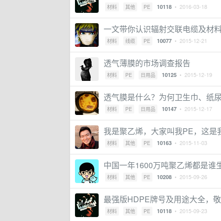
• 2016-03-18
10118
材料
其他
PE
一文带你认识辐射交联电缆及材
• 2015-12-21
10077
材料
线缆
PE
透气薄膜的市场调查报告
• 2015-12-19
10125
材料
PE
日用品
透气膜是什么？为何卫生巾、纸
• 2015-12-17
10147
材料
PE
日用品
我是聚乙烯，大家叫我PE，这是
• 2015-11-03
10163
材料
其他
PE
中国一年1600万吨聚乙烯都是谁
• 2015-09-26
10208
材料
其他
PE
最强版HDPE牌号及用途大全，
• 2015-09-23
10118
材料
其他
PE