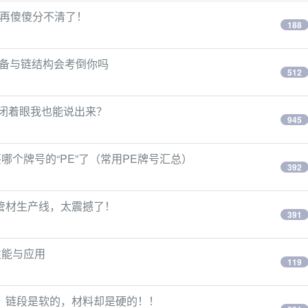
，别再傻傻分不清了！
188
制备与链结构会考倒你吗
512
，闭着眼我也能说出来？
945
个牌号的“PE”了（常用PE牌号汇总）
392
管材生产线，太震撼了！
391
性能与应用
119
）链段是软的，材料却是硬的！！