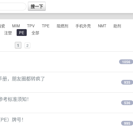
陶瓷
MIM
TPV
TPE
阻燃剂
手机外壳
NMT
助剂
注塑
PE
全部
1
2
1056
手册，朋友圈都转疯了
935
条参考标准须知！
536
PE）牌号！
995