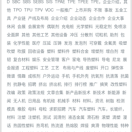
D
SBC
SBS
SEBS
SIS
TPAE
TPE
TPEE
TPE，企业介绍，其
他
TPO
TPU
TPV
VOC
一般推广
上市并购
不限
事故
五金工
具
产业链
产线及布局
企业介绍
企业动态
企业合作
企业大事
休闲
会展
会展宣传
偶联剂
充电桩
光学塑料
光稳定剂
免喷涂
全面屏
其他
其他工艺
其他设备
冲压
分散剂
切粒机
助剂
包
装
化学性能
医疗
压延
压铸
发泡
发泡剂
可穿戴
含氟类
吸塑
吹塑
吹膜
回收设备
塑料
塑料件
塑料合金
增塑剂
增白剂
增
韧
复合材料
娱乐
安全管理
客户
家电
导热塑料
导电
尼龙
展
会报道
工程塑料
工艺
工艺
布局与产线
废塑料
开口
弹性体
.
微谱
情趣
成核剂
户外运动
手机
手机外壳
抗氧剂
抗滴落
抗菌
剂
抗静电
招聘
挤出
挤出机
排行
排行榜
推广
搞笑
改性塑料
改编
政策
政策法规
文章合集
新产品新技术
新技术
新能源
新
闻
无人机
日用品
有机硅
机械手
材料
材料，资讯
树脂
检测
模具
橡胶
母料
母粒
求职招聘
汽车
汽车塑料
汽车，长玻纤，
材料
注塑
注塑机
测试
润滑剂
液态金属
滑石粉
滚塑
滴塑
漫
话
热固性塑料
热弯机
热流道
热熔胶
焊接
爽滑
物理性能
特种