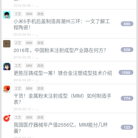
2016-04-06 •
...
工艺
MIM
其他
小米5手机后盖制造商潮州三环：一文了解工
690
程陶瓷！
2016-04-03 •
...
工艺
MIM
其他
2016年，中国粉末注射成型产业路在何方？
628
2016-03-29 •
...
工艺
MIM
其他
更胜压铸成型一筹！镁合金注塑成型技术介绍
1068
2016-03-20 •
...
工艺
MIM
其他
干货！金属粉末注射成型（MIM）如何制造手
774
表？
2016-03-13 •
...
工艺
MIM
其他
我国医疗器械年产值2556亿，MIM能分几杯
123
羹？
2016-03-12 •
...