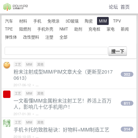
论坛
首页
汽车
材料
手机
免喷涂
3D玻璃
陶瓷
MIM
TPV
TPE
阻燃剂
手机外壳
NMT
助剂
充电桩
家电
新闻
弹性体
改性塑料
注塑
全部
工艺
MIM
其他
粉末注射成型MIM/PIM文章大全（更新至2017
302
0613）
2017-06-12 •
...
工艺
MIM
其他
一文看懂MIM金属粉末注射工艺！养活上百万
811
人，影响几十亿手机用户！
2017-01-30 •
...
工艺
MIM
其他
手机卡托的致胜秘诀：好物料+MIM制造工艺
314
2016-10-05 •
...