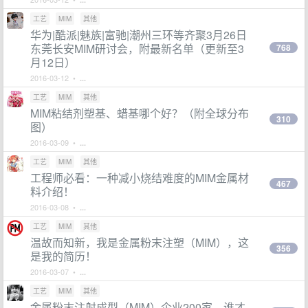
工艺
MIM
其他
华为|酷派|魅族|富驰|潮州三环等齐聚3月26日
东莞长安MIM研讨会，附最新名单（更新至3
768
月12日）
2016-03-12 •
...
工艺
MIM
其他
MIM粘结剂塑基、蜡基哪个好？（附全球分布
310
图）
2016-03-09 •
...
工艺
MIM
其他
工程师必看：一种减小烧结难度的MIM金属材
467
料介绍！
2016-03-08 •
...
工艺
MIM
其他
温故而知新，我是金属粉末注塑（MIM），这
356
是我的简历！
2016-03-07 •
...
工艺
MIM
其他
金属粉末注射成型（MIM）企业200家，谁才