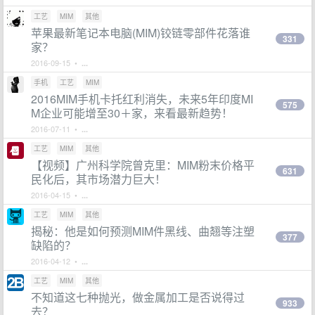
工艺
MIM
其他
苹果最新笔记本电脑(MIM)铰链零部件花落谁
331
家？
2016-09-15 •
...
手机
工艺
MIM
2016MIM手机卡托红利消失，未来5年印度MI
575
M企业可能增至30＋家，来看最新趋势！
2016-07-11 •
...
工艺
MIM
其他
【视频】广州科学院曾克里：MIM粉末价格平
631
民化后，其市场潜力巨大！
2016-04-15 •
...
工艺
MIM
其他
揭秘：他是如何预测MIM件黑线、曲翘等注塑
377
缺陷的？
2016-04-12 •
...
工艺
MIM
其他
不知道这七种抛光，做金属加工是否说得过
933
去？