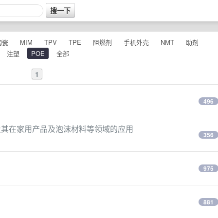
陶瓷
MIM
TPV
TPE
阻燃剂
手机外壳
NMT
助剂
注塑
POE
全部
1
496
及其在家用产品及泡沫材料等领域的应用
356
975
881