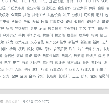
S
SIS
TPAE
TPE
TPEE
TPE，企业介绍，其他
TPO
TPU
TPV
VOC
业链
产线及布局
企业介绍
企业动态
企业合作
企业大事
休闲
会展
免喷涂
全面屏
其他
其他工艺
其他设备
冲压
分散剂
切粒机
助剂
包
可穿戴
含氟类
吸塑
吹塑
吹膜
回收设备
塑料
塑料件
塑料合金
增塑
客户
家电
导热塑料
导电
尼龙
展会报道
工程塑料
工艺
工艺
布局与
剂
户外运动
手机
手机外壳
抗氧剂
抗滴落
抗菌剂
抗静电
招聘
挤出
改编
政策
政策法规
文章合集
新产品新技术
新技术
新能源
新闻
无人
树脂
检测
模具
橡胶
母料
母粒
求职招聘
汽车
汽车塑料
汽车，长
属
滑石粉
滚塑
滴塑
漫话
热固性塑料
热弯机
热流道
热熔胶
焊接
器
电学
电工
白油
相容剂
着色剂
碳纤维
管材薄膜
管理
紫外线
线
航空
色母
芳纶
薄膜
螺杆
行业
行业动态
行业名人
行业大事
行情价
料
配方
配色
金属
金旸
钙粉
长玻纤
长玻纤，工艺
防水
阻燃
阻燃剂
在线
最高记录 *
·
粤ICP备17004167号