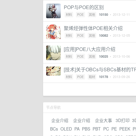
POP与POE的区别
• 2013-12-11
10150
材料
POE
其他
聚烯烃弹性体POE相关介绍
• 2013-12-05
10082
材料
POE
其他
[应用]POE八大应用介绍
• 2013-10-06
10025
材料
POE
其他
[技术]关于OBCs与SBCs基材
• 2013-09-26
10178
材料
POE
鞋材
节点导航
企业介绍
企业介绍
企业大事
3D打印
3
BCs
OLED
PA
PBS
PBT
PC
PE
PEEK
P