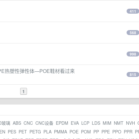
411
568
998
的TPE热塑性弹性体—POE鞋材看过来
815
1
D玻璃
ABS
CNC
CNC设备
EPDM
EVA
LCP
LDS
MIM
NMT
NVH
EN
PES
PET
PETG
PLA
PMMA
POE
POM
PP
PPE
PPO
PPR
P