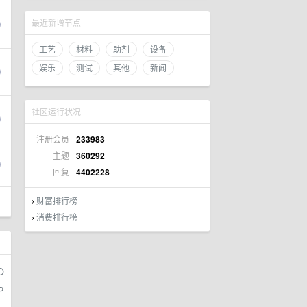
最近新增节点
工艺
材料
助剂
设备
娱乐
测试
其他
新闻
社区运行状况
注册会员
233983
主题
360292
回复
4402228
财富排行榜
›
消费排行榜
›
O
P