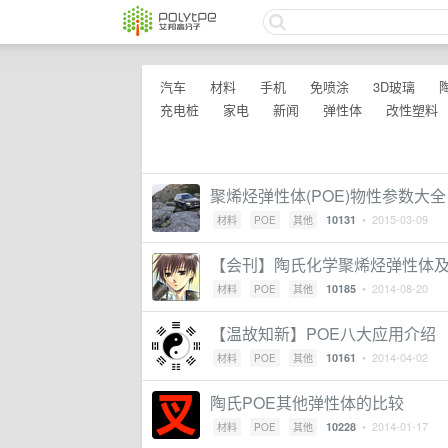
汽车
材料
手机
免喷涂
3D玻璃
充电桩
家电
新闻
弹性体
改性塑料
聚烯烃弹性体(POE)物性参数大全
• 2015-03-09
10131
材料
POE
其他
【会刊】陶氏化学聚烯烃弹性体
• 2014-08-20
10185
材料
POE
其他
【温故知新】POE八大应用介绍
• 2014-04-02
10161
材料
POE
其他
陶氏POE其他弹性体的比较
• 2014-01-17
10228
材料
POE
其他