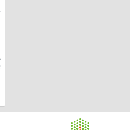
会
玻
爽