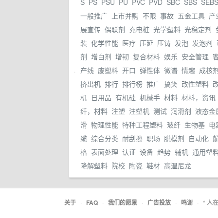
S
PS
PSU
PU
PVC
PVD
SBC
SBS
SEB
一般推广
上市并购
不限
事故
五金工具
产
展宣传
偶联剂
充电桩
光学塑料
光稳定剂
装
化学性能
医疗
压延
压铸
发泡
发泡剂
剂
增白剂
增韧
复合材料
娱乐
安全管理
产线
废塑料
开口
弹性体
微谱
情趣
成核
.
挤出机
排行
排行榜
推广
搞笑
改性塑料
机
日用品
有机硅
机械手
材料
材料，资讯
纤，材料
注塑
注塑机
测试
润滑剂
液态金
滑
物理性能
特种工程塑料
玻纤
生物基
电
缆
综合分类
耐刮擦
职场
脱模剂
自动化
格
表面处理
认证
设备
趋势
辅机
通用塑
降解塑料
院校
陶瓷
鞋材
高温尼龙
关于
·
FAQ
·
我们的愿景
·
广告投放
·
鸣谢
·
* 人